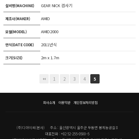
GEAR NICK 검사기
설비명(MACHINE)
AMID
제조사(MAKER)
AMID2000
모델(MODEL)
2011년식
연식(DATE CODE)
2m x 1.7m
크기(SIZE)
1
2
3
4
5
회사소개
이용약관
개인정보처리방침
(주)디아이씨(본사)
주소 : 울산광역시 울주군 두동면 봉계농공길 8
대표전화 : +82 52-255-0500~5