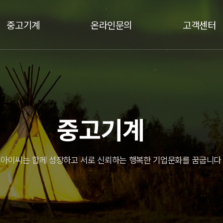
중고기계
온라인문의
고객센터
가공설비
비회원문의
공지사항
세척설비
1:1문의
질문과답변
자동화설비
통합검색
중고기계
열처리설비
자주하시는질문
검사설비
단조설비
디아이씨는 합께 성장하고 서로 신뢰하는 행복한 기업문화를 꿈굽니다