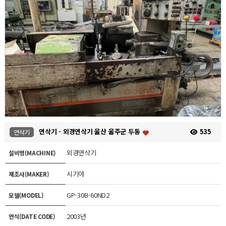
연삭기 - 외경연삭기 울산 울주군 두동
535
연삭기
외경연삭기
설비명(MACHINE)
시기야
제조사(MAKER)
GP-30B-60ND2
모델(MODEL)
2003년
연식(DATE CODE)