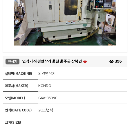
연삭기-외경연삭기 울산 울주군 상북면
396
연삭기
외경연삭기
설비명(MACHINE)
KONDO
제조사(MAKER)
GKA-350NC
모델(MODEL)
2011년식
연식(DATE CODE)
크기(SIZE)