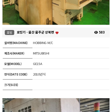
호빙기 - 울산 울주군 상북면
583
호빙
HOBBING M/C
설비명(MACHINE)
MITSUBISHI
제조사(MAKER)
GE15A
모델(MODEL)
2010년식
연식(DATE CODE)
크기(SIZE)