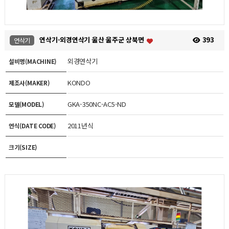
연삭기-외경연삭기 울산 울주군 상북면
393
연삭기
외경연삭기
설비명(MACHINE)
KONDO
제조사(MAKER)
GKA-350NC-AC5-ND
모델(MODEL)
2011년식
연식(DATE CODE)
크기(SIZE)