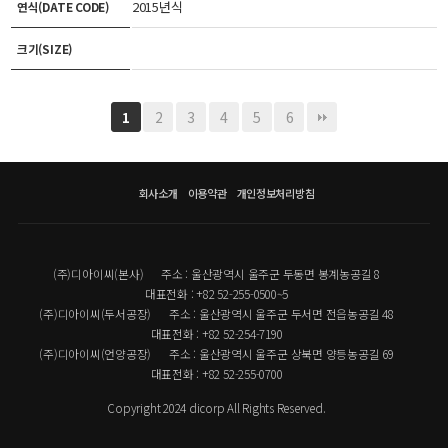
2015년식
연식(DATE CODE)
크기(SIZE)
2
3
4
5
6
1
회사소개
이용약관
개인정보처리방침
(주)디아이씨(본사)
주소 : 울산광역시 울주군 두동면 봉계농공길 8
대표전화 : +82 52-255-0500~5
(주)디아이씨(두서공장)
주소 : 울산광역시 울주군 두서면 전읍농공길 48
대표전화 : +82 52-254-7190
(주)디아이씨(언양공장)
주소 : 울산광역시 울주군 상북면 양등농공길 69
대표전화 : +82 52-255-0700
Copyright 2024 dicorp All Rights Reserved.