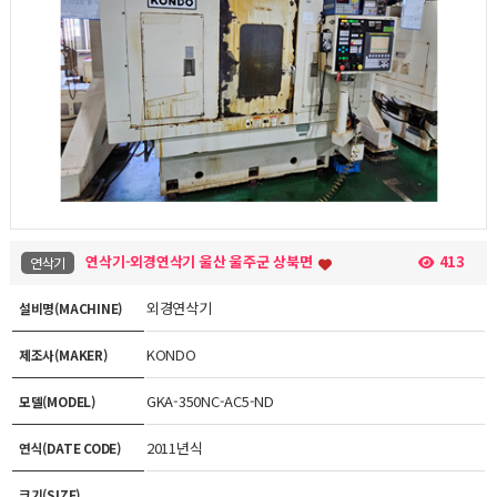
연삭기-외경연삭기 울산 울주군 상북면
413
연삭기
외경연삭기
설비명(MACHINE)
KONDO
제조사(MAKER)
GKA-350NC-AC5-ND
모델(MODEL)
2011년식
연식(DATE CODE)
크기(SIZE)