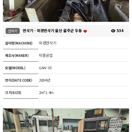
연삭기 - 외경연삭기 울산 울주군 두동
534
연삭기
외경연삭기
설비명(MACHINE)
덕흥공업
제조사(MAKER)
GAN-35
모델(MODEL)
2004년
연식(DATE CODE)
2m*1.4m
크기(SIZE)