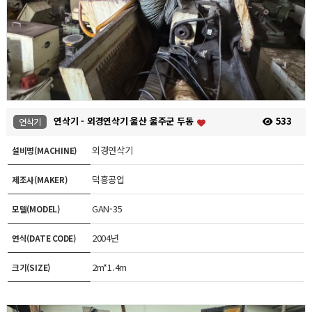
연삭기 - 외경연삭기 울산 울주군 두동
533
연삭기
외경연삭기
설비명(MACHINE)
덕흥공업
제조사(MAKER)
GAN-35
모델(MODEL)
2004년
연식(DATE CODE)
2m*1.4m
크기(SIZE)