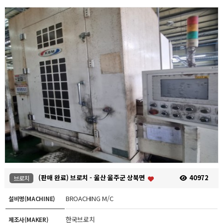
(판매 완료) 브로치 - 울산 울주군 상북면
40972
브로치
BROACHING M/C
설비명(MACHINE)
한국브로치
제조사(MAKER)