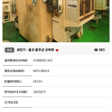
호빙기 - 울산 울주군 상북면
583
호빙
HOBBING M/C
설비명(MACHINE)
MITSUBISHI
제조사(MAKER)
GE15A
모델(MODEL)
2010년식
연식(DATE CODE)
크기(SIZE)