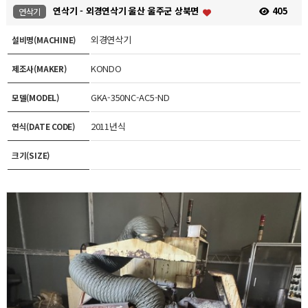
연삭기 - 외경연삭기 울산 울주군 상북면
405
연삭기
외경연삭기
설비명(MACHINE)
KONDO
제조사(MAKER)
GKA-350NC-AC5-ND
모델(MODEL)
2011년식
연식(DATE CODE)
크기(SIZE)