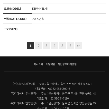
KBM-HTL-5
모델(MODEL)
2015년식
연식(DATE CODE)
크기(SIZE)
2
3
4
5
6
1
회사소개
이용약관
개인정보처리방침
(주)디아이씨(본사)
주소 : 울산광역시 울주군 두동면 봉계농공길 8
대표전화 : +82 52-255-0500~5
(주)디아이씨(두서공장)
주소 : 울산광역시 울주군 두서면 전읍농공길 48
대표전화 : +82 52-254-7190
(주)디아이씨(언양공장)
주소 : 울산광역시 울주군 상북면 양등농공길 69
대표전화 : +82 52-255-0700