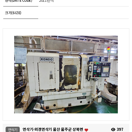
2011년식
연식(DATE CODE)
크기(SIZE)
연삭기-외경연삭기 울산 울주군 상북면
397
연삭기