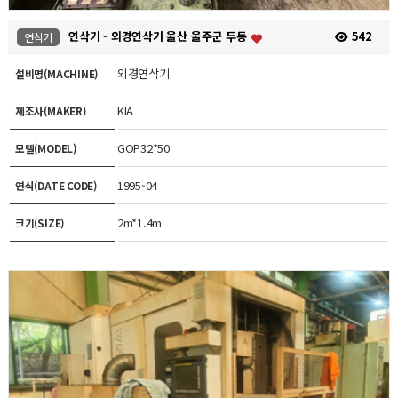
연삭기 - 외경연삭기 울산 울주군 두동
542
연삭기
외경연삭기
설비명(MACHINE)
KIA
제조사(MAKER)
GOP32*50
모델(MODEL)
1995-04
연식(DATE CODE)
2m*1.4m
크기(SIZE)