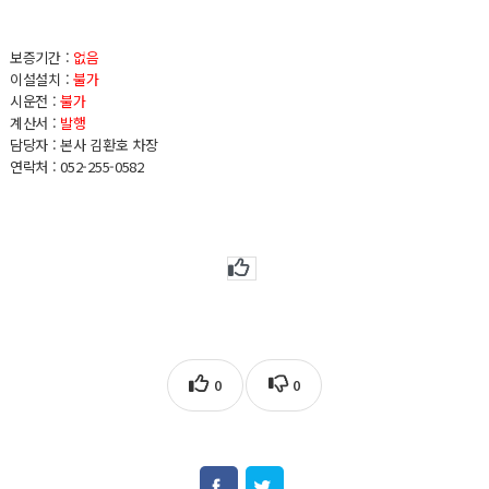
보증기간 :
없음
이설설치 :
불가
시운전 :
불가
계산서 :
발행
담당자 : 본사 김환호 차장
연락처 : 052-255-0582
0
0