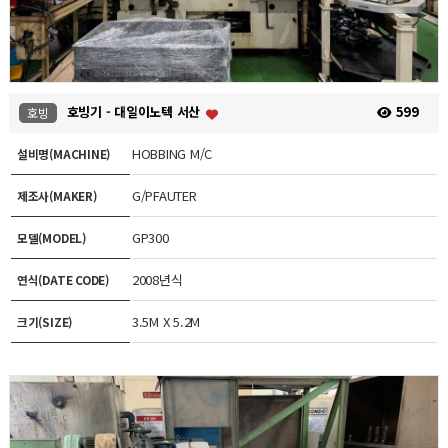
호빙기 - 대일이노텍 서산
599
호빙
HOBBING M/C
설비명(MACHINE)
G/PFAUTER
제조사(MAKER)
GP300
모델(MODEL)
2008년식
연식(DATE CODE)
3.5M X 5.2M
크기(SIZE)