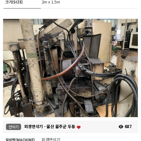
2m x 1.5m
크기(SIZE)
외경연삭기 - 울산 울주군 두동
687
연삭기
외경연삭기
설비명(MACHINE)