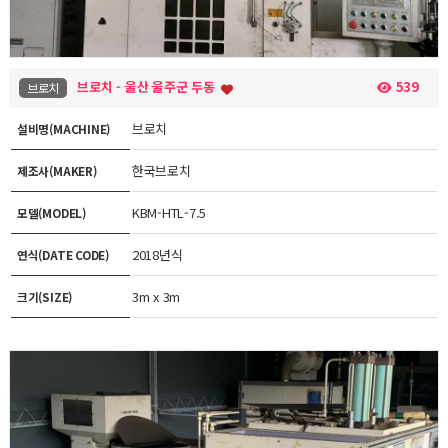
브로치 - 울산 울주군 두동
539
브로치
브로치
설비명(MACHINE)
한국브로치
제조사(MAKER)
KBM-HTL-7.5
모델(MODEL)
2018년식
연식(DATE CODE)
3m x 3m
크기(SIZE)