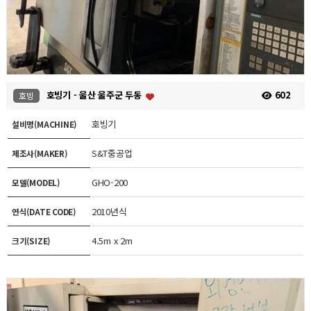
호빙기 - 울산 울주군 두동
602
호빙
호빙기
설비명(MACHINE)
S&T중공업
제조사(MAKER)
GHO-200
모델(MODEL)
2010년식
연식(DATE CODE)
4.5m x 2m
크기(SIZE)