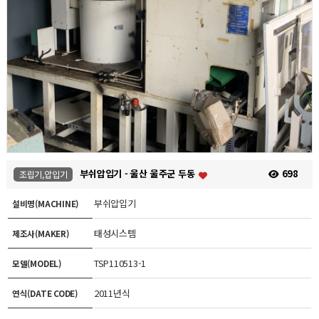
부쉬압입기 - 울산 울주군 두동
698
조립기,압입기
부쉬압입기
설비명(MACHINE)
태성시스템
제조사(MAKER)
TSP110513-1
모델(MODEL)
2011년식
연식(DATE CODE)