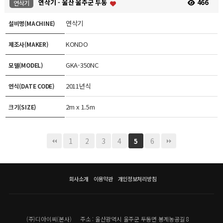
연삭기 - 울산 울주군 두동
466
연삭기
연삭기
설비명(MACHINE)
KONDO
제조사(MAKER)
GKA-350NC
모델(MODEL)
2011년식
연식(DATE CODE)
2m x 1.5m
크기(SIZE)
1
2
3
4
6
5
회사소개
이용약관
개인정보처리방침
(주)디아이씨(본사)
주소 : 울산광역시 울주군 두동면 봉계농공길 8