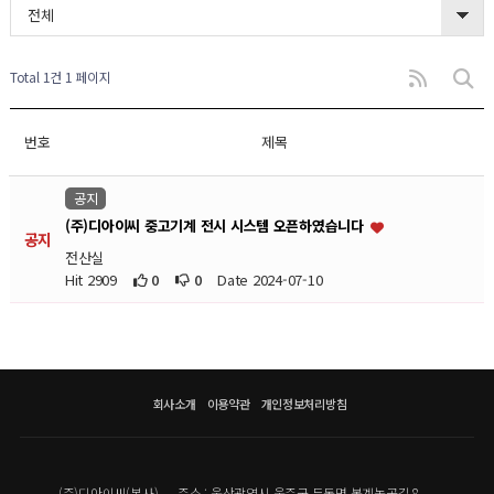
전체
Total 1건
1 페이지
번호
제목
공지
(주)디아이씨 중고기계 전시 시스템 오픈하였습니다
공지
전산실
Hit 2909
0
0
Date 2024-07-10
회사소개
이용약관
개인정보처리방침
(주)디아이씨(본사)
주소 : 울산광역시 울주군 두동면 봉계농공길 8